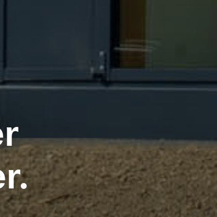
er
r.