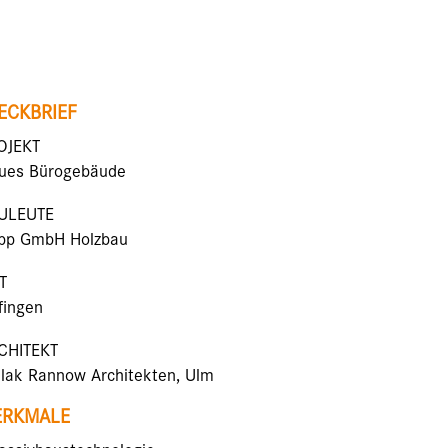
ECKBRIEF
OJEKT
ues Bürogebäude
ULEUTE
pp GmbH Holzbau
T
fingen
CHITEKT
llak Rannow Architekten, Ulm
RKMALE