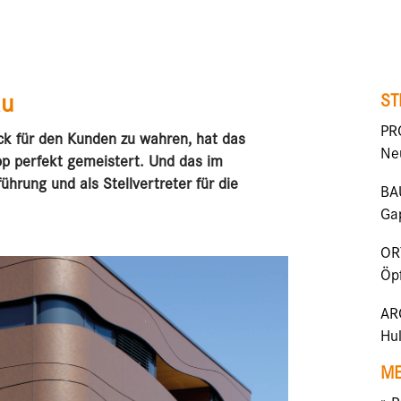
au
ST
PR
ick für den Kunden zu wahren, hat das
Ne
p perfekt gemeistert. Und das im
ührung und als Stellver­treter für die
BA
Ga
OR
Öp
AR
Hu
ME