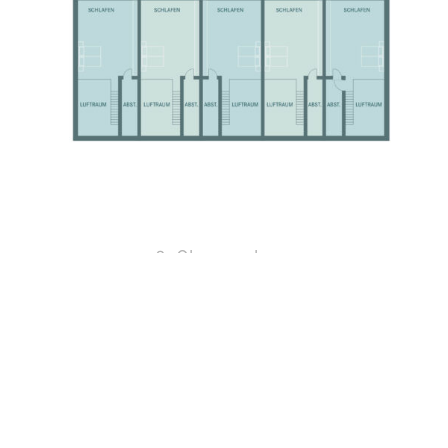
2. Obergeschoss
Gesteigerte Aufenthaltsqualität
Die Ausstattung mit edlem Massivholzparkett
im Wohn- und Schlafbereich, einer