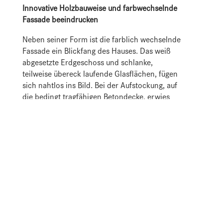
Innovative Holzbauweise und farbwechselnde
Fassade beeindrucken
Neben seiner Form ist die farblich wechselnde
Fassade ein Blickfang des Hauses. Das weiß
abgesetzte Erdgeschoss und schlanke,
teilweise übereck laufende Glasflächen, fügen
sich nahtlos ins Bild. Bei der Aufstockung, auf
die bedingt tragfähigen Betondecke, erwies
sich der leichte Werkstoff Holz als essenziell.
Über der Bestandsdecke wurde eine
Balkenlage montiert. In diesem Hohlraum
finden die gesamte Installation für das
Obergeschoss, sowie die Lüftungskanäle für
die Wärmerückgewinnung, ihren Platz. Im
Obergeschoss liegen von der Holzkonstruktion
geprägte Individualräume mit
Aussichtsterrasse. Mittig arrangiert sich das
attraktive Wohnensemble und in der unteren