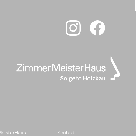
Video-
Player
eisterHaus
Kontakt: