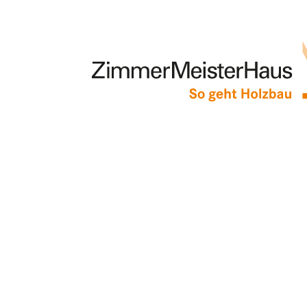
Keine Ergebnisse g
Die angefragte Seite konnte nicht gefunde
Navigation oben, um den Beitrag zu finden