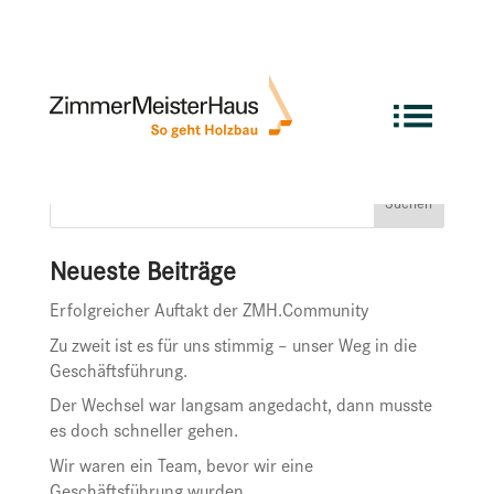
Keine Ergebnisse gefunden
Die angefragte Seite konnte nicht gefunden werden.
Verfeinern Sie Ihre Suche oder verwenden Sie die
Navigation oben, um den Beitrag zu finden.
Suchen
Neueste Beiträge
Erfolgreicher Auftakt der ZMH.Community
Zu zweit ist es für uns stimmig – unser Weg in die
Geschäftsführung.
Der Wechsel war langsam angedacht, dann musste
es doch schneller gehen.
Wir waren ein Team, bevor wir eine