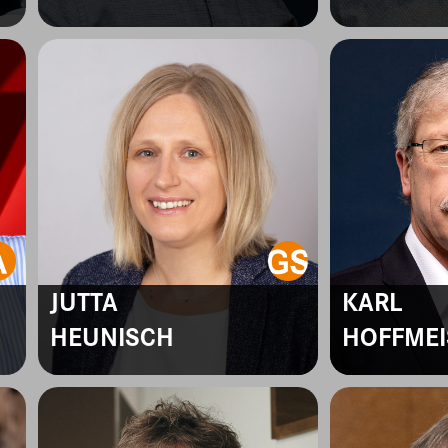
JUTTA
KARL
HEUNISCH
HOFFMEI