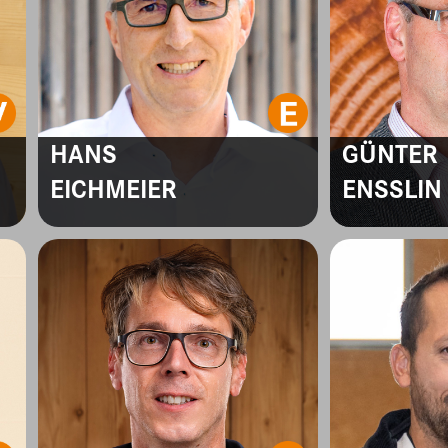
HANS
GÜNTER
EICHMEIER
ENSSLIN