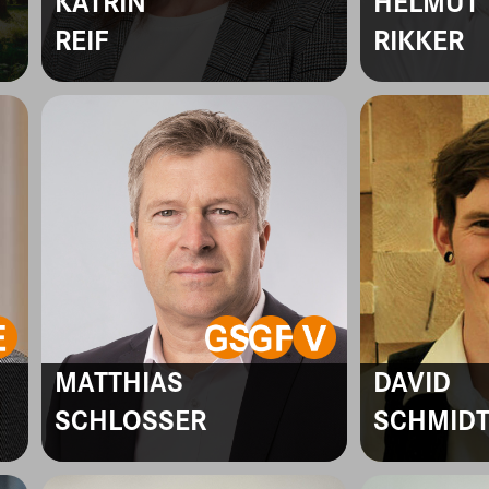
KATRIN
HELMUT
REIF
RIKKER
MATTHIAS
DAVID
SCHLOSSER
SCHMID