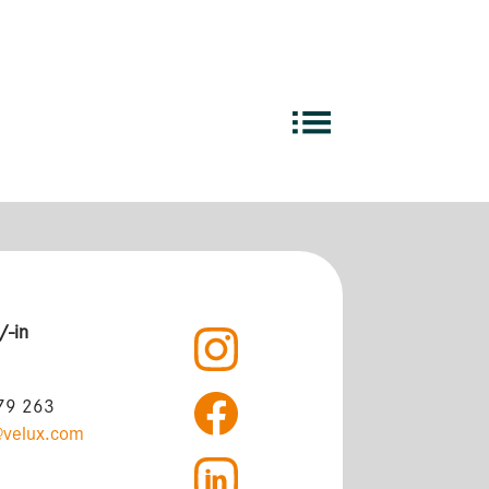
Übersicht
Marktpartner
/-in
79 263
@velux.com