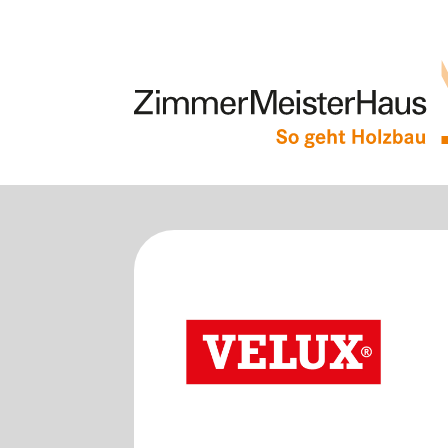
Exzellente Marktpartner
im ZMH Netzwerk