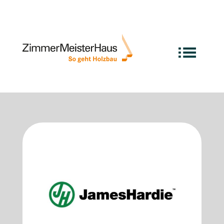
Exzellente Marktpartner
im ZMH Netzwerk