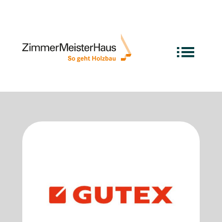
Exzellente Marktpartner
im ZMH Netzwerk