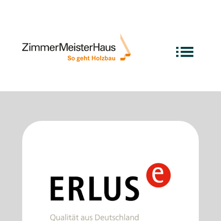
Exzellente Marktpartner
im ZMH Netzwerk