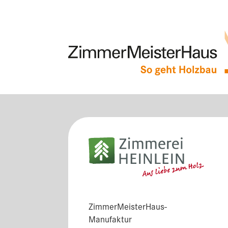
Deine exzellente Manufakt
ganz in der Nähe …
ZimmerMeisterHaus-
Manufaktur