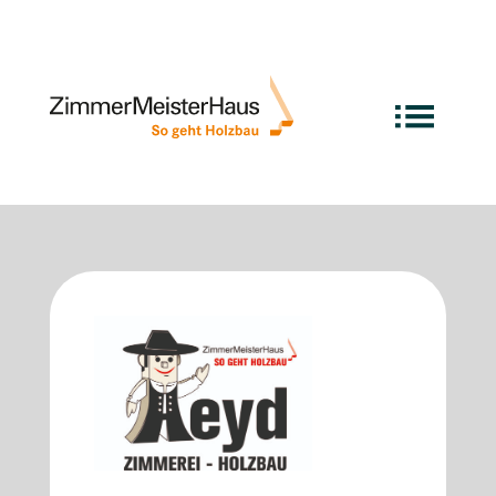
Deine exzellente Manufaktur
ganz in der Nähe …