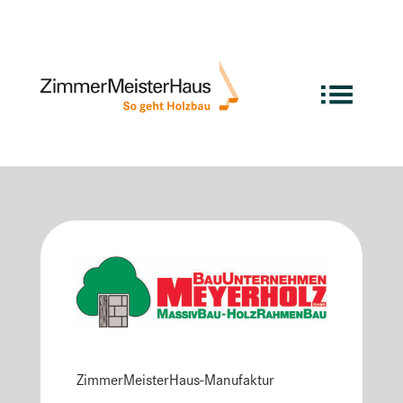
Deine exzellente Manufaktur
ganz in der Nähe …
ZimmerMeisterHaus-Manufaktur