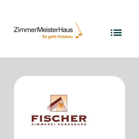
Deine exzellente Manufaktur
ganz in der Nähe …