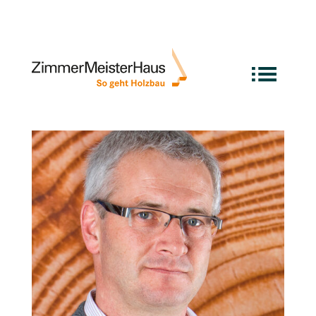
Günter Enßlin
von
wpxm
|
Juni 18, 2024